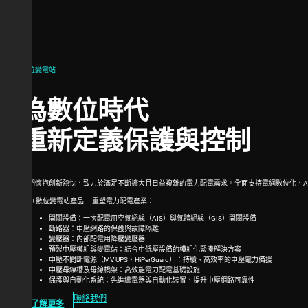
數位變電站
為數位時代
重新定義保護與控制
我們懷抱創新熱忱，致力於滿足不斷擴大且日益複雜的電力配電需求。全面支持電網數位化，ABB 
ABB 數位變電站產品 — 重塑電力配電產業：
開關設備：一次配電用空氣絕緣（AIS）與氣體絕緣（GIS）開關設備
斷路器：中壓網路的保護與故障隔離
變壓器：內部配電用降壓變壓器
預製中壓模組與變電站：結合中低壓設備的模組化緊湊解決方案
中壓不間斷電源（MV UPS，HiPerGuard）：持續、高效率的中壓電力備援
中壓母線槽及母線橋架：高效能電力配電基礎設施
保護與自動化系統：先進繼電器與自動化裝置，提升中壓網路可靠性
聯絡我們
了解更多