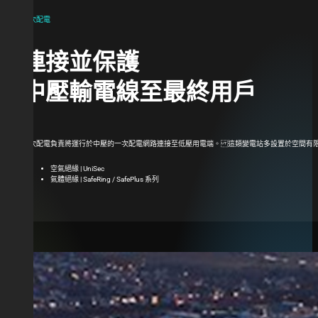
二次配電
連接並保護
中壓輸電線至最終用戶
二次配電負責將運行於中壓的一次配電網路連接至低壓用電端。 這類變電站多設置於空間有限
空氣絕緣 | UniSec
氣體絕緣 | SafeRing / SafePlus 系列