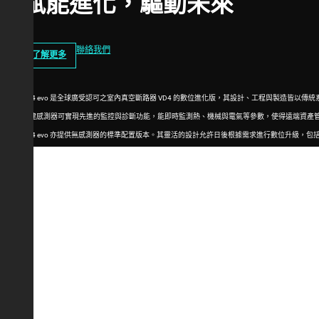
賦能進化，驅動未來
聯絡我們
了解更多
VD4 evo 是全球廣受認可之室內真空斷路器 VD4 的數位進化版，其設計、工程與製造皆以
內建感測器可實現先進的監控與診斷功能，能即時監測熱、機械與電氣等參數，使得遠端資產
VD4 evo 亦提供無感測器的標準配置版本。其靈活的設計允許日後根據需求進行數位升級，包