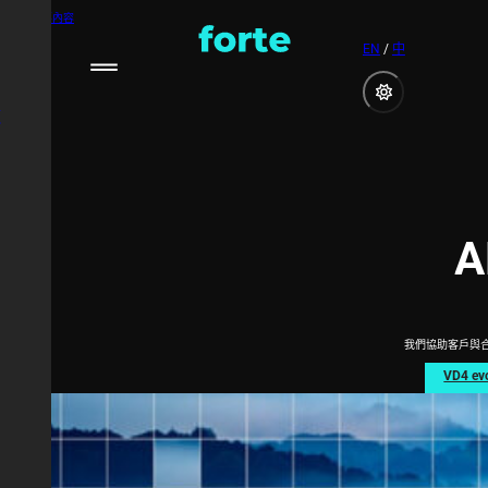
跳到主要內容
EN
/
中
絡
A
我們協助客戶與
VD4 ev