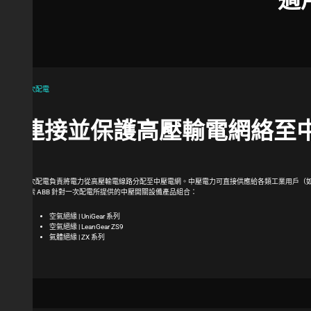
一次配電
連接並保護高壓輸電網絡至
一次配電負責將電力從高壓輸電線路分配至中壓電網。中壓電力可直接供應給各類工業用戶（
探索 ABB 針對一次配電所提供的中壓開關設備產品組合：
空氣絕緣 | UniGear 系列
空氣絕緣 | LeanGear ZS9
氣體絕緣 | ZX 系列