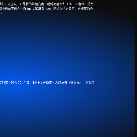
新標準。高達 4,000 尼特的峰值亮度、超低反射率和 99% DCI 色域，讓每
不遜色。Primary RGB Tandem 結構提供更豐富、更準確的色
。
構、超低反射率、99% DCI 色域、144Hz 更新率、人體友善（低藍光）、環保設