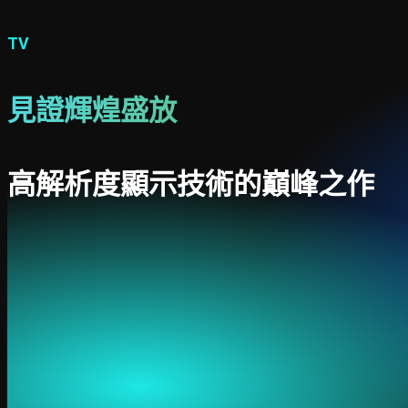
TV
見證輝煌盛放
高解析度顯示技術的巔峰之作