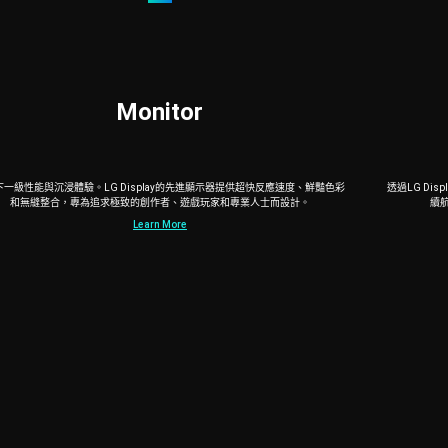
M
o
n
i
t
o
r
下一級性能與沉浸體驗。LG Display的先進顯示器提供超快反應速度、鮮豔色彩
透過LG D
和無縫整合，專為追求極致的創作者、遊戲玩家和專業人士而設計。
續
Learn More