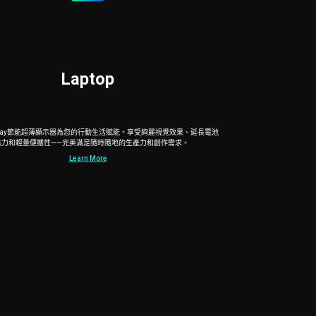
L
a
p
t
o
p
isplay節能超薄顯示器為您的行動生活賦能。享受絢麗視覺效果、延長電池
航力和輕量便攜性——完美滿足隨時隨地的生產力和創作需求。
Learn More