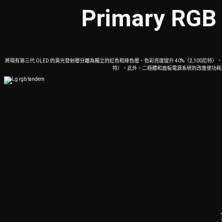
Primary
RGB
將現有第三代 OLED 的黃光發射層分離為獨立的紅色和綠色層，色彩亮度提升 40%（2,100尼特）
特）。此外，二極體和面板電源系統的改進使功耗比