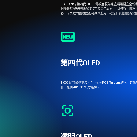
LG Display 第四代 OLED 電視面板為家庭娛樂樹立全
個場景都展現鮮豔色彩和完美黑色層次——即使在明亮房間中也毫
彩，而先進的護眼技術可減少藍光，確保日夜觀看都舒適
fiber_new
第四代OLED
4,000 尼特峰值亮度、Primary RGB Tandem 結
計，提供 48"–83"尺寸選擇。
center_focus_strong