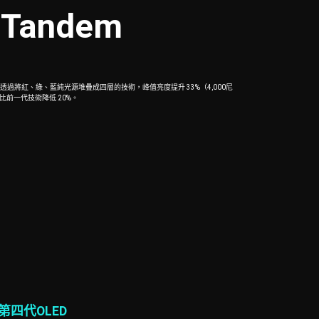
Tandem
。透過將紅、綠、藍純光源堆疊成四層的技術，峰值亮度提升 33%（4,000尼
前一代技術降低 20%。
第四代OLED