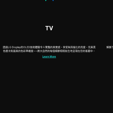
T
V
透過LG Display的OLED技術體驗令人驚豔的真實感。享受無與倫比的亮度、完美黑
解鎖
色層次和逼真的色彩準確度——將大自然的每個細節栩栩如生地呈現在您的客廳中。
Learn More